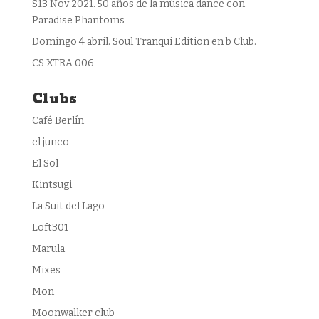
S13 Nov 2021. 50 años de la música dance con
Paradise Phantoms
Domingo 4 abril. Soul Tranqui Edition en b Club.
CS XTRA 006
Clubs
Café Berlín
el junco
El Sol
Kintsugi
La Suit del Lago
Loft301
Marula
Mixes
Mon
Moonwalker club