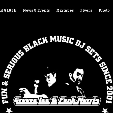
ut GL&FN
News & Events
Mixtapes
Flyers
Photo