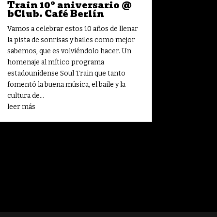
Train 10º aniversario @
bClub. Café Berlín
Vamos a celebrar estos 10 años de llenar
la pista de sonrisas y bailes como mejor
sabemos, que es volviéndolo hacer. Un
homenaje al mítico programa
estadounidense Soul Train que tanto
fomentó la buena música, el baile y la
cultura de...
leer más