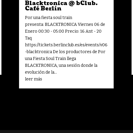
Blacktronica @ bClub.
Café Berlín
Por una fiesta soul train
presenta: BLACKTRONICA Viernes 06 de
Enero 00:30 - 05:00 Precio: 16 Ant - 20
Taq
https://tickets.berlinclub.es/es/events/v06
-blacktronica De los productores de Por
una Fiesta Soul Train llega
BLACKTRONICA, una sesión donde la
evolución de la...
leer más