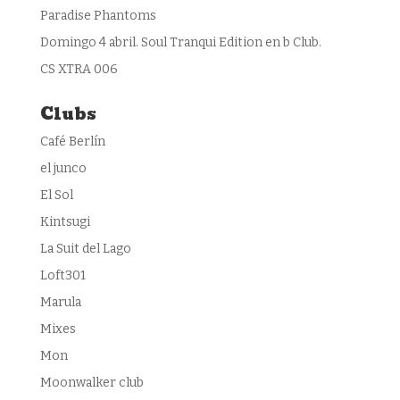
Paradise Phantoms
Domingo 4 abril. Soul Tranqui Edition en b Club.
CS XTRA 006
Clubs
Café Berlín
el junco
El Sol
Kintsugi
La Suit del Lago
Loft301
Marula
Mixes
Mon
Moonwalker club